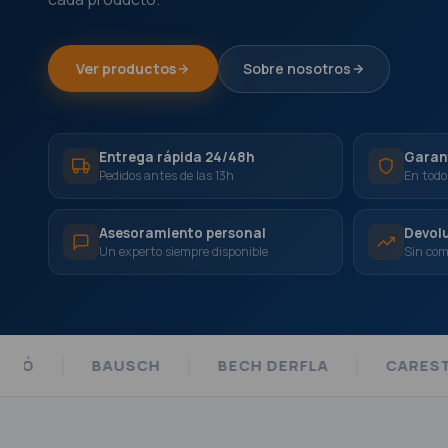
Ver productos
Sobre nosotros
Entrega rápida 24/48h
Garant
Pedidos antes de las 13h
En todo
Asesoramiento personal
Devolu
Un experto siempre disponible
Sin com
BECH DERFLA
CARESTREAM
CARL MAR