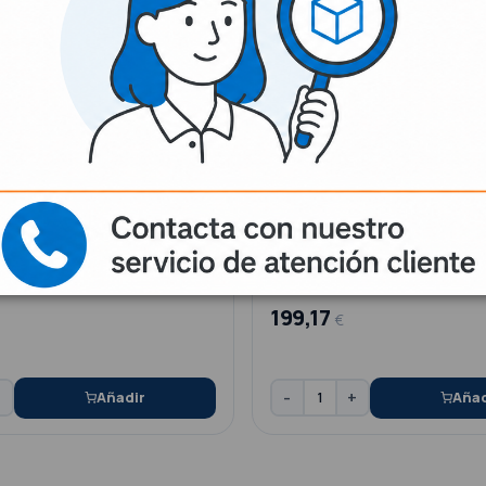
Ref. 16-189
KOMET
 ULTRA
FRESERO KOMET PTD + PROTESIS
TRUMENT.5L.
Universidad de Sevilla
199,17
€
+
-
+
Añadir
Añad