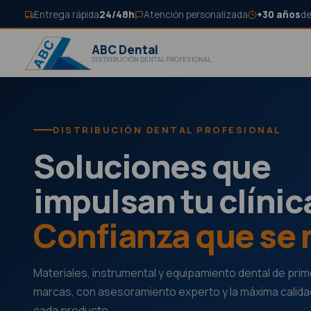
Entrega rápida
24/48h
Atención personalizada
+30 años
de
ABC Dental
DISTRIBUCIÓN DENTAL PROFESIONAL
DISTRIBUCIÓN DENTAL PROFESIONAL
Soluciones que
impulsan tu clínic
Confianza que se 
Materiales, instrumental y equipamiento dental de pri
marcas, con asesoramiento experto y la máxima calida
cada producto.