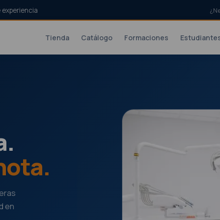
 experiencia
¿N
Tienda
Catálogo
Formaciones
Estudiante
a.
nota.
meras
d en