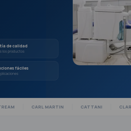
ía de calidad
s los productos
ciones fáciles
plicaciones
TIN
CATTANI
CLARBEN
DE TREY