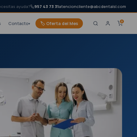
ecesitas ayuda?
957 43 73 31
atencioncliente@abcdentalsl.com
0
s
Contacto
🏷️ Oferta del Mes
▾