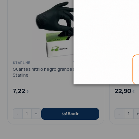
STARLINE
Ref. VE33548-B
Guantes nitrilo negro grandes 100u.
DENTASEPT
Starline
DESINF.INS
7,22
22,90
€
€
-
+
-
Añadir