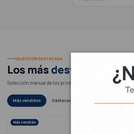
SELECCIÓN DESTACADA
Los más
destacados
Selección manual de los productos más solicitados por cl
Más vendidos
Destacados
Novedades
Ofert
Más vendido