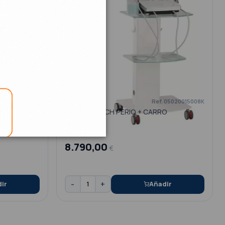
Ref. 05020015008K
 II Y III
COMBI TOUCH PERIO + CARRO
UNIVERSAL E
8.790,00
€
-
+
ir
Añadir