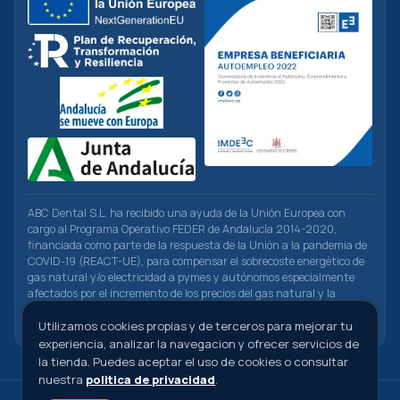
ABC Dental S.L. ha recibido una ayuda de la Unión Europea con
cargo al Programa Operativo FEDER de Andalucía 2014-2020,
financiada como parte de la respuesta de la Unión a la pandemia de
COVID-19 (REACT-UE), para compensar el sobrecoste energético de
gas natural y/o electricidad a pymes y autónomos especialmente
afectados por el incremento de los precios del gas natural y la
electricidad provocados por el impacto de la guerra de agresión de
Rusia contra Ucrania.
Utilizamos cookies propias y de terceros para mejorar tu
experiencia, analizar la navegacion y ofrecer servicios de
la tienda. Puedes aceptar el uso de cookies o consultar
nuestra
politica de privacidad
.