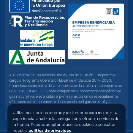
ABC Dental S.L. ha recibido una ayuda de la Unión Europea con
cargo al Programa Operativo FEDER de Andalucía 2014-2020,
financiada como parte de la respuesta de la Unión a la pandemia de
COVID-19 (REACT-UE), para compensar el sobrecoste energético de
gas natural y/o electricidad a pymes y autónomos especialmente
afectados por el incremento de los precios del gas natural y la
electricidad provocados por el impacto de la guerra de agresión de
Utilizamos cookies propias y de terceros para mejorar tu
Rusia contra Ucrania.
experiencia, analizar la navegacion y ofrecer servicios de
la tienda. Puedes aceptar el uso de cookies o consultar
nuestra
politica de privacidad
.