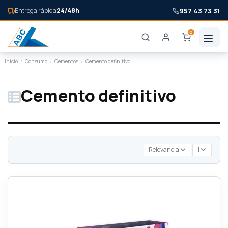
957 43 73 31
Entrega rápida
24/48h
0
Inicio
Consumo
Cementos
Cemento definitivo
Cemento definitivo
Relevancia
1