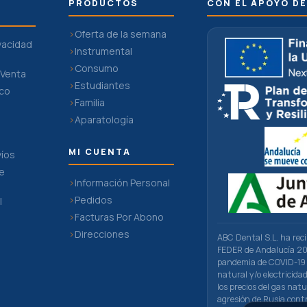
PRODUCTOS
CON EL APOYO DE
Oferta de la semana
ivacidad
Instrumental
Consumo
 Venta
Estudiantes
ico
Familia
Aparatología
MI CUENTA
víos
De
Información Personal
Pedidos
l
Facturas Por Abono
n
Direcciones
ABC Dental S.L. ha rec
FEDER de Andalucía 201
pandemia de COVID-19 
natural y/o electricid
los precios del gas natu
agresión de Rusia cont