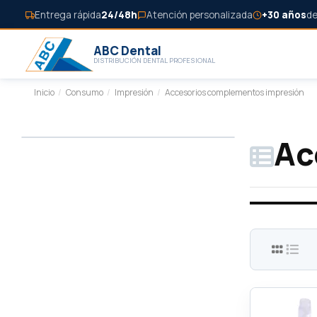
Entrega rápida
24/48h
Atención personalizada
+30 años
de
ABC Dental
DISTRIBUCIÓN DENTAL PROFESIONAL
Inicio
Consumo
Impresión
Accesorios complementos impresión
Ac