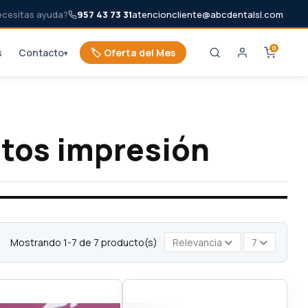
ecesitas ayuda?
957 43 73 31
atencioncliente@abcdentalsl.com
0
s
Contacto
🏷️ Oferta del Mes
▾
tos impresión
Mostrando 1-7 de 7 producto(s)
Relevancia
7