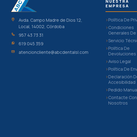
NUESTRA
EMPRESA
Política De Pr
Avda. Campo Madre de Dios 12,
Local, 14002, Córdoba
Condiciones
Generales De
957 43 73 31
Servicio Técn
619 045 359
Política De
atencioncliente@abcdentalsl.com
Devoluciones
Aviso Legal
Política De En
Declaración 
Accesibilidad
Pedido Manua
Contacte Co
Nosotros