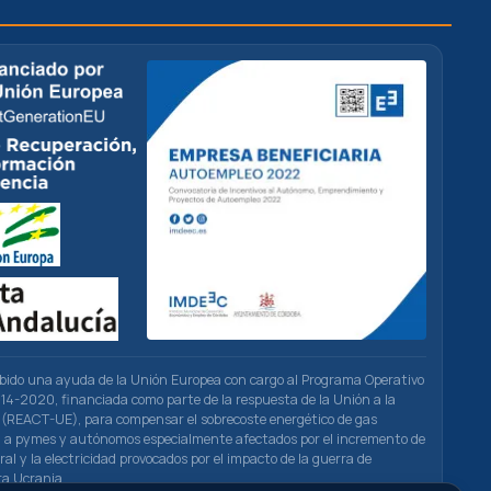
ibido una ayuda de la Unión Europea con cargo al Programa Operativo
4-2020, financiada como parte de la respuesta de la Unión a la
(REACT-UE), para compensar el sobrecoste energético de gas
ad a pymes y autónomos especialmente afectados por el incremento de
ral y la electricidad provocados por el impacto de la guerra de
ra Ucrania.