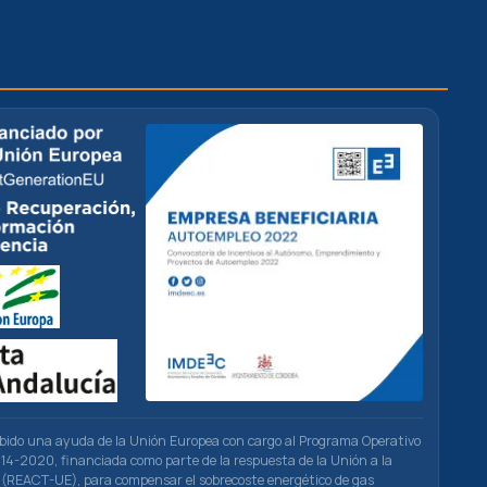
ibido una ayuda de la Unión Europea con cargo al Programa Operativo
4-2020, financiada como parte de la respuesta de la Unión a la
(REACT-UE), para compensar el sobrecoste energético de gas