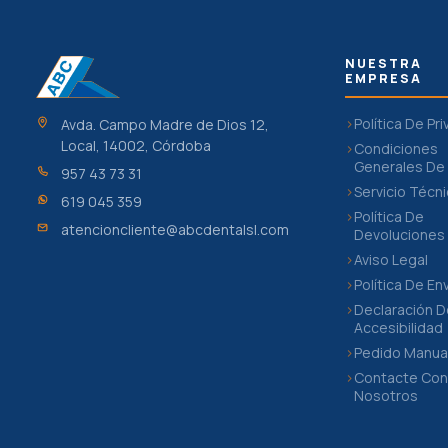
NUESTRA
EMPRESA
Política De Pr
Avda. Campo Madre de Dios 12,
Local, 14002, Córdoba
Condiciones
Generales De
957 43 73 31
Servicio Técn
619 045 359
Política De
atencioncliente@abcdentalsl.com
Devoluciones
Aviso Legal
Política De En
Declaración 
Accesibilidad
Pedido Manua
Contacte Co
Nosotros