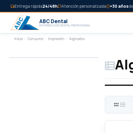
Entrega rápida
24/48h
Atención personalizada
+30 años
de
ABC Dental
DISTRIBUCIÓN DENTAL PROFESIONAL
Inicio
Consumo
Impresión
Alginatos
Al