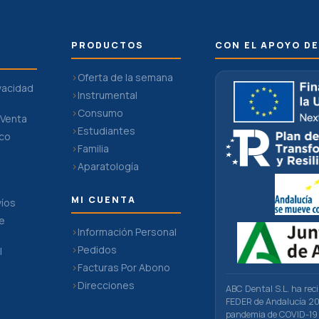
PRODUCTOS
CON EL APOYO DE
Oferta de la semana
ivacidad
Instrumental
Consumo
 Venta
Estudiantes
ico
Familia
Aparatología
MI CUENTA
víos
De
Información Personal
Pedidos
l
Facturas Por Abono
n
Direcciones
ABC Dental S.L. ha rec
FEDER de Andalucía 201
pandemia de COVID-19 