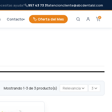
ecesitas ayuda?
957 43 73 31
atencioncliente@abcdentalsl.com
0
s
Contacto
🏷️ Oferta del Mes
▾
Mostrando 1-3 de 3 producto(s)
Relevancia
3