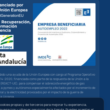
ibido una ayuda de la Unión Europea con cargo al Programa Operativo
4-2020, financiada como parte de la respuesta de la Unión a la
(REACT-UE), para compensar el sobrecoste energético de gas
ad a pymes y autónomos especialmente afectados por el incremento de
ral y la electricidad provocados por el impacto de la guerra de
ra Ucrania.
ookies propias y de terceros para mejorar tu experiencia,
navegacion y ofrecer servicios de la tienda. Puedes aceptar el