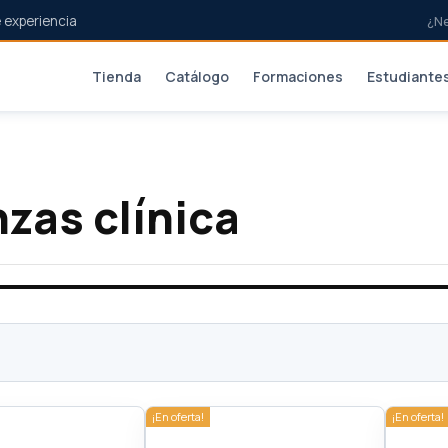
 experiencia
¿N
Tienda
Catálogo
Formaciones
Estudiante
nzas clínica
¡En oferta!
¡En oferta!