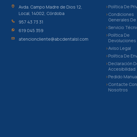
Política De Pr
Avda. Campo Madre de Dios 12,
Local, 14002, Córdoba
Condiciones
Generales De
957 43 73 31
Servicio Técn
619 045 359
Política De
atencioncliente@abcdentalsl.com
Devoluciones
Aviso Legal
Política De En
Declaración 
Accesibilidad
Pedido Manua
Contacte Co
Nosotros