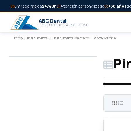
Entrega rápida
24/48h
Atención personalizada
+30 años
de
ABC Dental
DISTRIBUCIÓN DENTAL PROFESIONAL
Inicio
Instrumental
Instrumental de mano
Pinzas clínica
Pi