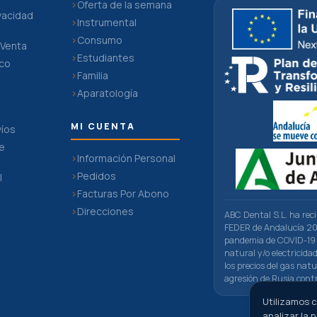
Oferta de la semana
ivacidad
Instrumental
Consumo
 Venta
Estudiantes
ico
Familia
Aparatología
MI CUENTA
víos
De
Información Personal
Pedidos
l
Facturas Por Abono
n
Direcciones
ABC Dental S.L. ha rec
FEDER de Andalucía 201
pandemia de COVID-19 
natural y/o electricid
los precios del gas natu
agresión de Rusia cont
Utilizamos c
analizar la 