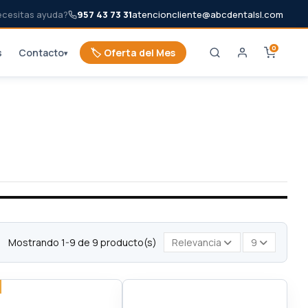
ecesitas ayuda?
957 43 73 31
atencioncliente@abcdentalsl.com
0
s
Contacto
🏷️ Oferta del Mes
▾
Mostrando 1-9 de 9 producto(s)
Relevancia
9