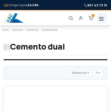
957 43 73 31
Entrega rápida
24/48h
0
Inicio
Consumo
Cementos
Cemento dual
Cemento dual
Relevancia
3