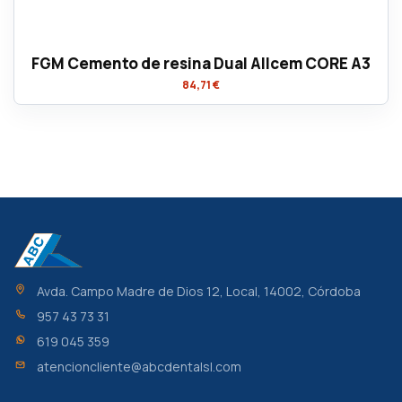
FGM Cemento de resina Dual Allcem CORE A3
84,71 €
Avda. Campo Madre de Dios 12, Local, 14002, Córdoba
957 43 73 31
619 045 359
atencioncliente@abcdentalsl.com