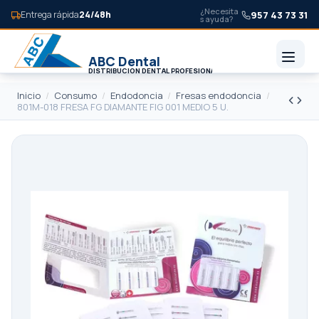
¿Necesita
957 43 73 31
Entrega rápida
24/48h
s ayuda?
Inicio
Consumo
Endodoncia
Fresas endodoncia
801M-018 FRESA FG DIAMANTE FIG 001 MEDIO 5 U.