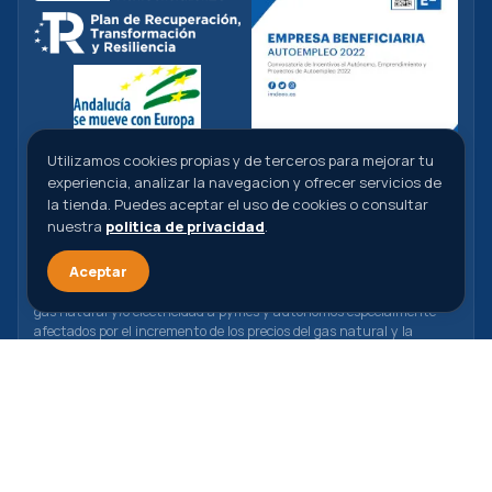
Utilizamos cookies propias y de terceros para mejorar tu
experiencia, analizar la navegacion y ofrecer servicios de
la tienda. Puedes aceptar el uso de cookies o consultar
nuestra
politica de privacidad
.
ABC Dental S.L. ha recibido una ayuda de la Unión Europea con
cargo al Programa Operativo FEDER de Andalucía 2014-2020,
Aceptar
financiada como parte de la respuesta de la Unión a la pandemia de
COVID-19 (REACT-UE), para compensar el sobrecoste energético de
gas natural y/o electricidad a pymes y autónomos especialmente
afectados por el incremento de los precios del gas natural y la
electricidad provocados por el impacto de la guerra de agresión de
Rusia contra Ucrania.
© 2026 ABC Dental S.L. · Todos los derechos reservados