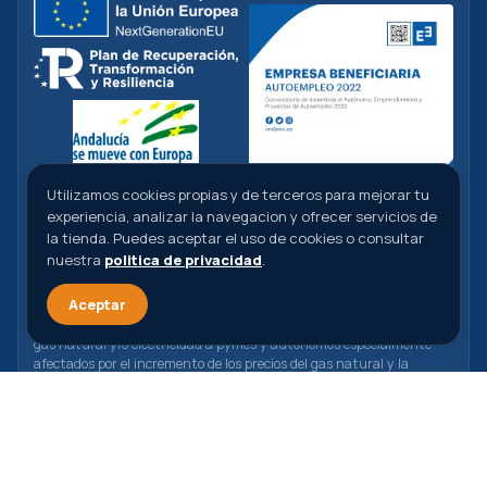
Utilizamos cookies propias y de terceros para mejorar tu
experiencia, analizar la navegacion y ofrecer servicios de
la tienda. Puedes aceptar el uso de cookies o consultar
nuestra
politica de privacidad
.
ABC Dental S.L. ha recibido una ayuda de la Unión Europea con
cargo al Programa Operativo FEDER de Andalucía 2014-2020,
Aceptar
financiada como parte de la respuesta de la Unión a la pandemia de
COVID-19 (REACT-UE), para compensar el sobrecoste energético de
gas natural y/o electricidad a pymes y autónomos especialmente
afectados por el incremento de los precios del gas natural y la
electricidad provocados por el impacto de la guerra de agresión de
Rusia contra Ucrania.