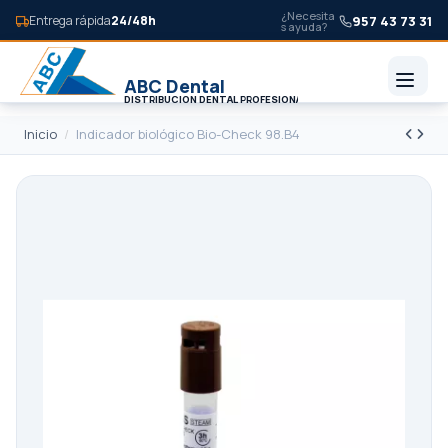
¿Necesita
957 43 73 31
Entrega rápida
24/48h
s ayuda?
Inicio
Indicador biológico Bio-Check 98.B4