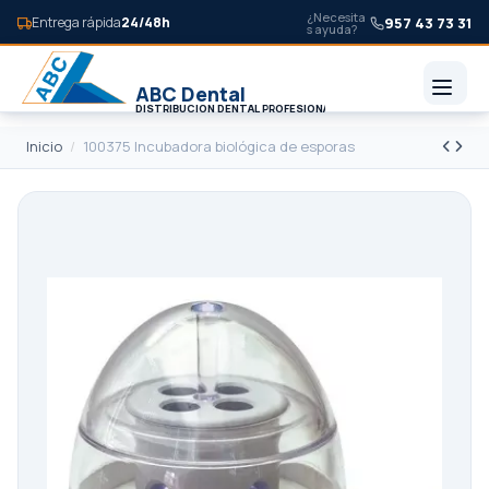
¿Necesita
957 43 73 31
Entrega rápida
24/48h
s ayuda?
Inicio
100375 Incubadora biológica de esporas