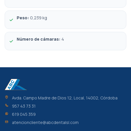
Peso:
 0,239 kg
Número de cámaras:
 4
Avda. Campo Madre de Dios 12, Local, 14002, Córdoba
957 43 73 31
619 045 359
atencioncliente@abcdentalsl.com