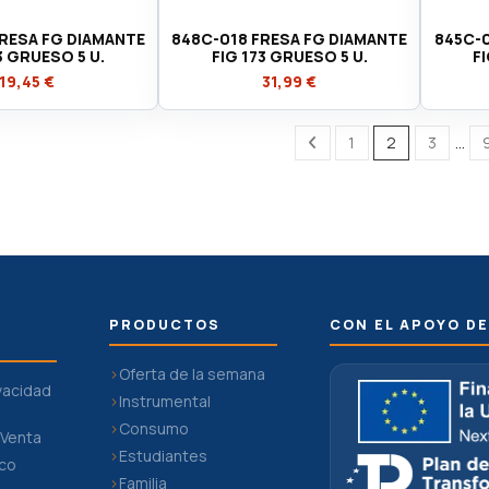
RESA FG DIAMANTE
848C-018 FRESA FG DIAMANTE
845C-0
3 GRUESO 5 U.
FIG 173 GRUESO 5 U.
F
19,45 €
31,99 €
1
2
3
…
PRODUCTOS
CON EL APOYO DE
Oferta de la semana
ivacidad
Instrumental
Consumo
 Venta
Estudiantes
ico
Familia