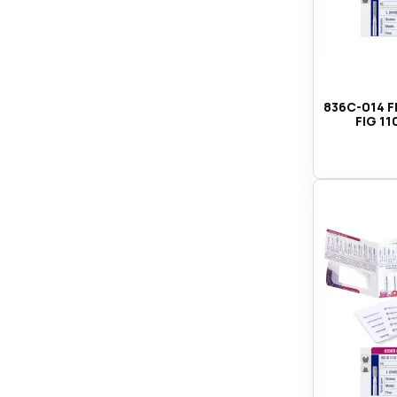
836C-014 F
FIG 11