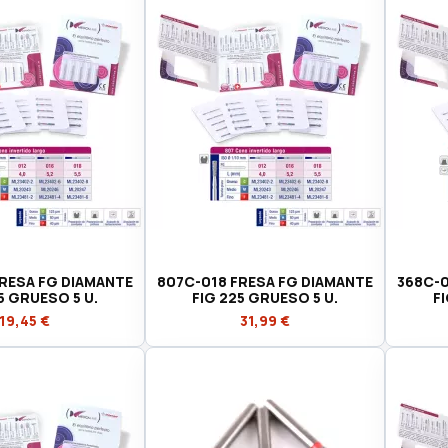
RESA FG DIAMANTE
807C-018 FRESA FG DIAMANTE
368C-0
5 GRUESO 5 U.
FIG 225 GRUESO 5 U.
F
19,45 €
31,99 €