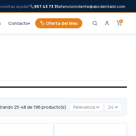
ecesitas ayuda?
957 43 73 31
atencioncliente@abcdentalsl.com
0
s
Contacto
🏷️ Oferta del Mes
▾
rando 25-48 de 196 producto(s)
Relevancia
24