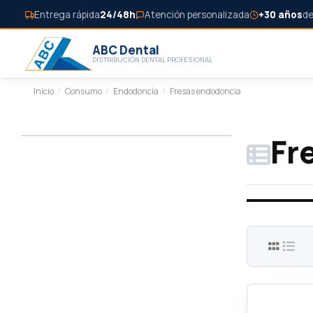
Entrega rápida
24/48h
Atención personalizada
+30 años
de
ABC Dental
DISTRIBUCIÓN DENTAL PROFESIONAL
Inicio
Consumo
Endodoncia
Fresas endodoncia
Fr