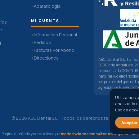
Aparatología
MI CUENTA
víos
De
Información Personal
Pedidos
l
Facturas Por Abono
n
Direcciones
ABC Dental S.L. ha rec
FEDER de Andalucía 201
pandemia de COVID-19 
natural y/o electricid
los precios del gas natu
agresión de Rusia cont
Utilizamos c
analizar la 
uso de cook
© 2026 ABC Dental S.L. · Todos los derechos reservados
Aceptar
Página diseñada y desarrollada por
mariocaviedesconsultor.es
e
ingyser.com