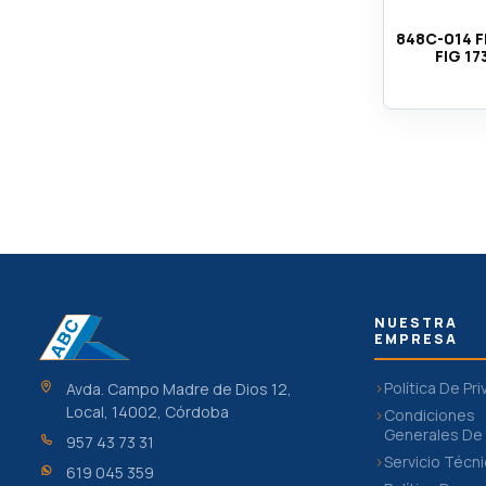
848C-014 F
FIG 17
NUESTRA
EMPRESA
Política De Pr
Avda. Campo Madre de Dios 12,
Local, 14002, Córdoba
Condiciones
Generales De
957 43 73 31
Servicio Técn
619 045 359